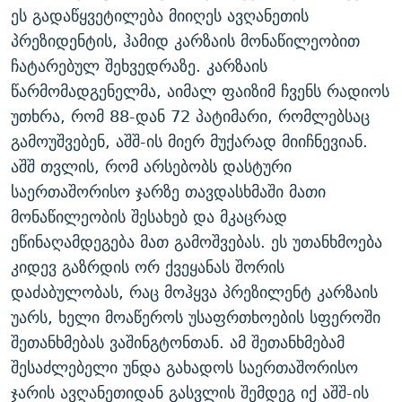
ეს გადაწყვეტილება მიიღეს ავღანეთის
ᲒᲐᲛᲝᲘᲬᲔᲠᲔ
ᲛᲝᲚᲐᲞᲐᲠᲐᲙᲔ ᲢᲔᲥᲡᲢᲔᲑᲘ
ᲩᲔᲛᲘ ᲡᲘᲙᲕᲓᲘᲚᲘᲡ ᲛᲘᲖᲔᲖᲘᲐ COVID-19
პრეზიდენტის, ჰამიდ კარზაის მონაწილეობით
ᲨᲘᲜ - ᲣᲪᲮᲝᲔᲗᲨᲘ
11 ᲬᲔᲚᲘ - 11 ᲐᲛᲑᲐᲕᲘ
ჩატარებულ შეხვედრაზე. კარზაის
ᲚᲘᲢᲔᲠᲐᲢᲣᲠᲣᲚᲘ ᲬᲐᲮᲜᲐᲒᲔᲑᲘ
ᲡᲐᲞᲐᲠᲚᲐᲛᲔᲜᲢᲝ ᲐᲠᲩᲔᲕᲜᲔᲑᲘᲡ ᲘᲡᲢᲝᲠᲘᲐ
წარმომადგენელმა, აიმალ ფაიზიმ ჩვენს რადიოს
უთხრა, რომ 88-დან 72 პატიმარი, რომლებსაც
ᲐᲛᲔᲠᲘᲙᲣᲚᲘ ᲛᲝᲗᲮᲠᲝᲑᲐ
ᲑᲐᲕᲨᲕᲔᲑᲘ ᲞᲠᲝᲡᲢᲘᲢᲣᲪᲘᲐᲨᲘ - ᲐᲛᲝᲣᲗᲥᲛᲔᲚᲘ ᲐᲛᲑᲐᲕᲘ
რთე/რთ-ის ყველა საიტი
გამოუშვებენ, აშშ-ის მიერ მუქარად მიიჩნევიან.
ᲘᲛᲞᲔᲠᲘᲐ ᲓᲐ ᲠᲐᲓᲘᲝ
5 ᲐᲛᲑᲐᲕᲘ - 20 ᲘᲕᲜᲘᲡᲡ ᲓᲐᲨᲐᲕᲔᲑᲣᲚᲔᲑᲘ
აშშ თვლის, რომ არსებობს დასტური
ᲐᲒᲕᲘᲡᲢᲝᲡ ᲝᲛᲘ
საერთაშორისო ჯარზე თავდასხმაში მათი
ПРИВЕТ ᲙᲣᲚᲢᲣᲠᲐ
მონაწილეობის შესახებ და მკაცრად
ეწინაღამდეგება მათ გამოშვებას. ეს უთანხმოება
კიდევ გაზრდის ორ ქვეყანას შორის
დაძაბულობას, რაც მოჰყვა პრეზილენტ კარზაის
უარს, ხელი მოაწეროს უსაფრთხოების სფეროში
შეთანხმებას ვაშინგტონთან. ამ შეთანხმებამ
შესაძლებელი უნდა გახადოს საერთაშორისო
ჯარის ავღანეთიდან გასვლის შემდეგ იქ აშშ-ის