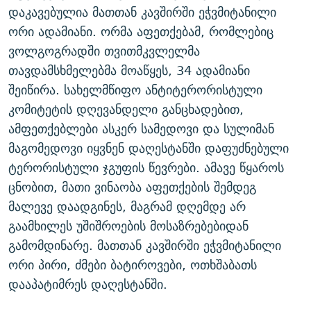
დაკავებულია მათთან კავშირში ეჭვმიტანილი
ᲒᲐᲛᲝᲘᲬᲔᲠᲔ
ᲛᲝᲚᲐᲞᲐᲠᲐᲙᲔ ᲢᲔᲥᲡᲢᲔᲑᲘ
ᲩᲔᲛᲘ ᲡᲘᲙᲕᲓᲘᲚᲘᲡ ᲛᲘᲖᲔᲖᲘᲐ COVID-19
ორი ადამიანი. ორმა აფეთქებამ, რომლებიც
ᲨᲘᲜ - ᲣᲪᲮᲝᲔᲗᲨᲘ
11 ᲬᲔᲚᲘ - 11 ᲐᲛᲑᲐᲕᲘ
ვოლგოგრადში თვითმკვლელმა
ᲚᲘᲢᲔᲠᲐᲢᲣᲠᲣᲚᲘ ᲬᲐᲮᲜᲐᲒᲔᲑᲘ
ᲡᲐᲞᲐᲠᲚᲐᲛᲔᲜᲢᲝ ᲐᲠᲩᲔᲕᲜᲔᲑᲘᲡ ᲘᲡᲢᲝᲠᲘᲐ
თავდამსხმელებმა მოაწყეს, 34 ადამიანი
შეიწირა. სახელმწიფო ანტიტერორისტული
ᲐᲛᲔᲠᲘᲙᲣᲚᲘ ᲛᲝᲗᲮᲠᲝᲑᲐ
ᲑᲐᲕᲨᲕᲔᲑᲘ ᲞᲠᲝᲡᲢᲘᲢᲣᲪᲘᲐᲨᲘ - ᲐᲛᲝᲣᲗᲥᲛᲔᲚᲘ ᲐᲛᲑᲐᲕᲘ
რთე/რთ-ის ყველა საიტი
კომიტეტის დღევანდელი განცხადებით,
ᲘᲛᲞᲔᲠᲘᲐ ᲓᲐ ᲠᲐᲓᲘᲝ
5 ᲐᲛᲑᲐᲕᲘ - 20 ᲘᲕᲜᲘᲡᲡ ᲓᲐᲨᲐᲕᲔᲑᲣᲚᲔᲑᲘ
ამფეთქებლები ასკერ სამედოვი და სულიმან
ᲐᲒᲕᲘᲡᲢᲝᲡ ᲝᲛᲘ
მაგომედოვი იყვნენ დაღესტანში დაფუძნებული
ПРИВЕТ ᲙᲣᲚᲢᲣᲠᲐ
ტერორისტული ჯგუფის წევრები. ამავე წყაროს
ცნობით, მათი ვინაობა აფეთქების შემდეგ
მალევე დაადგინეს, მაგრამ დღემდე არ
გაამხილეს უშიშროების მოსაზრებებიდან
გამომდინარე. მათთან კავშირში ეჭვმიტანილი
ორი პირი, ძმები ბატიროვები, ოთხშაბათს
დააპატიმრეს დაღესტანში.