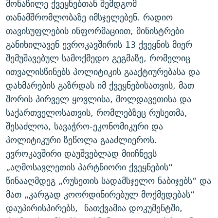
მონაწილე ქვეყნებთან შემდგომ
ᲒᲐᲛᲝᲘᲬᲔᲠᲔ
ᲛᲝᲚᲐᲞᲐᲠᲐᲙᲔ ᲢᲔᲥᲡᲢᲔᲑᲘ
ᲩᲔᲛᲘ ᲡᲘᲙᲕᲓᲘᲚᲘᲡ ᲛᲘᲖᲔᲖᲘᲐ COVID-19
თანამშრომლობაზე იმსჯელებენ. რადიო
ᲨᲘᲜ - ᲣᲪᲮᲝᲔᲗᲨᲘ
11 ᲬᲔᲚᲘ - 11 ᲐᲛᲑᲐᲕᲘ
თავისუფლების ინფორმაციით, მინისტრები
განიხილავენ ევროკავშირის 13 ქვეყნის მიერ
ᲚᲘᲢᲔᲠᲐᲢᲣᲠᲣᲚᲘ ᲬᲐᲮᲜᲐᲒᲔᲑᲘ
ᲡᲐᲞᲐᲠᲚᲐᲛᲔᲜᲢᲝ ᲐᲠᲩᲔᲕᲜᲔᲑᲘᲡ ᲘᲡᲢᲝᲠᲘᲐ
შემუშავებულ სამოქმედო გეგმაზე, რომელიც
ᲐᲛᲔᲠᲘᲙᲣᲚᲘ ᲛᲝᲗᲮᲠᲝᲑᲐ
ᲑᲐᲕᲨᲕᲔᲑᲘ ᲞᲠᲝᲡᲢᲘᲢᲣᲪᲘᲐᲨᲘ - ᲐᲛᲝᲣᲗᲥᲛᲔᲚᲘ ᲐᲛᲑᲐᲕᲘ
ითვალისწინებს პოლიტიკის გააქტიურებასა და
რთე/რთ-ის ყველა საიტი
ᲘᲛᲞᲔᲠᲘᲐ ᲓᲐ ᲠᲐᲓᲘᲝ
5 ᲐᲛᲑᲐᲕᲘ - 20 ᲘᲕᲜᲘᲡᲡ ᲓᲐᲨᲐᲕᲔᲑᲣᲚᲔᲑᲘ
დახმარების გაზრდას იმ ქვეყნებისათვის, მათ
ᲐᲒᲕᲘᲡᲢᲝᲡ ᲝᲛᲘ
შორის პირველ ყოვლისა, მოლდავეთისა და
საქართველოსათვის, რომლებზეც რუსეთმა,
ПРИВЕТ ᲙᲣᲚᲢᲣᲠᲐ
შესაძლოა, სავაჭრო-ეკონომიკური და
პოლიტიკური ზეწოლა გააძლიეროს.
ევროკავშირი დაუშვებლად მიიჩნევს
„აღმოსავლეთის პარტნიორი ქვეყნების“
წინააღმდეგ „რუსეთის სადამსჯელო ნაბიჯებს“ და
მათ „კარგად კოორდინირებულ მოქმედებას“
დაუპირისპირებს, -ნათქვამია დოკუმენტში,