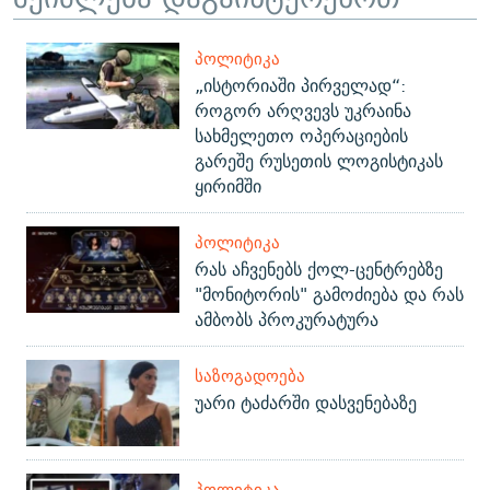
ᲞᲝᲚᲘᲢᲘᲙᲐ
„ისტორიაში პირველად“:
როგორ არღვევს უკრაინა
სახმელეთო ოპერაციების
გარეშე რუსეთის ლოგისტიკას
ყირიმში
ᲞᲝᲚᲘᲢᲘᲙᲐ
რას აჩვენებს ქოლ-ცენტრებზე
"მონიტორის" გამოძიება და რას
ამბობს პროკურატურა
ᲡᲐᲖᲝᲒᲐᲓᲝᲔᲑᲐ
უარი ტაძარში დასვენებაზე
ᲞᲝᲚᲘᲢᲘᲙᲐ