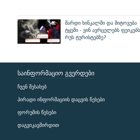
შარდი ხინკალში და მიტოვება
ტყეში - ვინ ავრცელებს ფეიკებს
რუს ტურისტებზე?
ᲡᲐᲘᲜᲤᲝᲠᲛᲐᲪᲘᲝ ᲒᲕᲔᲠᲓᲔᲑᲘ
ЭХО КАВКАЗА
ჩვენ შესახებ
ᲒᲐᲛᲝᲘᲬᲔᲠᲔ
პირადი ინფორმაციის დაცვის წესები
ფორუმის წესები
დაგვიკავშირდით
რთე/რთ-ის ყველა საიტი