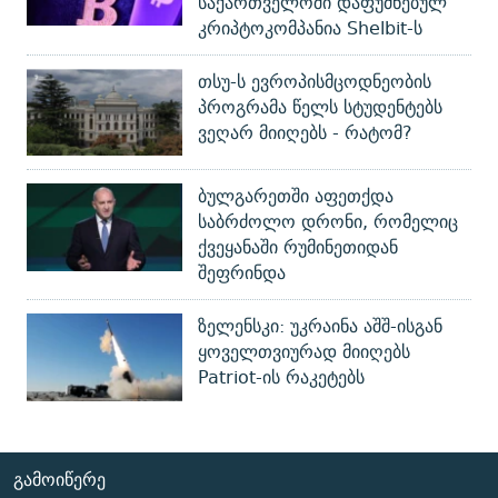
საქართველოში დაფუძნებულ
კრიპტოკომპანია Shelbit-ს
თსუ-ს ევროპისმცოდნეობის
პროგრამა წელს სტუდენტებს
ვეღარ მიიღებს - რატომ?
ბულგარეთში აფეთქდა
საბრძოლო დრონი, რომელიც
ქვეყანაში რუმინეთიდან
შეფრინდა
ზელენსკი: უკრაინა აშშ-ისგან
ყოველთვიურად მიიღებს
Patriot-ის რაკეტებს
ᲒᲐᲛᲝᲘᲬᲔᲠᲔ