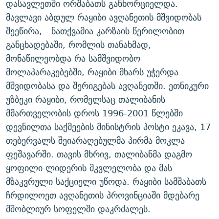
დასავლეთში ორშაბათს განხორციელდა.
ᲒᲐᲛᲝᲘᲬᲔᲠᲔ
ᲛᲝᲚᲐᲞᲐᲠᲐᲙᲔ ᲢᲔᲥᲡᲢᲔᲑᲘ
ᲩᲔᲛᲘ ᲡᲘᲙᲕᲓᲘᲚᲘᲡ ᲛᲘᲖᲔᲖᲘᲐ COVID-19
მავლავი აბდულ რაყიბი ავღანეთის მშვიდობას
ᲨᲘᲜ - ᲣᲪᲮᲝᲔᲗᲨᲘ
11 ᲬᲔᲚᲘ - 11 ᲐᲛᲑᲐᲕᲘ
შეეწირა, - ნათქვამია კარზაის წერილობით
განცხადებაში, რომლის თანახმად,
ᲚᲘᲢᲔᲠᲐᲢᲣᲠᲣᲚᲘ ᲬᲐᲮᲜᲐᲒᲔᲑᲘ
ᲡᲐᲞᲐᲠᲚᲐᲛᲔᲜᲢᲝ ᲐᲠᲩᲔᲕᲜᲔᲑᲘᲡ ᲘᲡᲢᲝᲠᲘᲐ
მონაწილეობდა რა სამშვიდობო
ᲐᲛᲔᲠᲘᲙᲣᲚᲘ ᲛᲝᲗᲮᲠᲝᲑᲐ
ᲑᲐᲕᲨᲕᲔᲑᲘ ᲞᲠᲝᲡᲢᲘᲢᲣᲪᲘᲐᲨᲘ - ᲐᲛᲝᲣᲗᲥᲛᲔᲚᲘ ᲐᲛᲑᲐᲕᲘ
მოლაპარაკებებში, რაყიბი მხარს უჭერდა
რთე/რთ-ის ყველა საიტი
ᲘᲛᲞᲔᲠᲘᲐ ᲓᲐ ᲠᲐᲓᲘᲝ
5 ᲐᲛᲑᲐᲕᲘ - 20 ᲘᲕᲜᲘᲡᲡ ᲓᲐᲨᲐᲕᲔᲑᲣᲚᲔᲑᲘ
მშვიდობასა და შერიგებას ავღანეთში. ეთნიკური
ᲐᲒᲕᲘᲡᲢᲝᲡ ᲝᲛᲘ
უზბეკი რაყიბი, რომელსაც თალიბანის
მმართველობის დროს 1996-2001 წლებში
ПРИВЕТ ᲙᲣᲚᲢᲣᲠᲐ
დევნილთა საქმეების მინისტრის პოსტი ეკავა, 17
თებერვალს შეიარაღებულმა პირმა მოკლა
ფეშავარში. თავის მხრივ, თალიბანმა დაგმო
ყოფილი ლიდერის მკვლელობა და მას
მზაკვრული საქციელი უწოდა. რაყიბი სამშაბათს
ჩრდილოეთ ავღანეთის პროვინციაში მდებარე
მშობლიურ სოფელში დაკრძალეს.