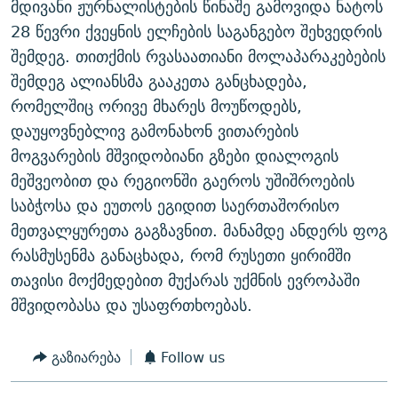
მდივანი ჟურნალისტების წინაშე გამოვიდა ნატოს
ᲒᲐᲛᲝᲘᲬᲔᲠᲔ
ᲛᲝᲚᲐᲞᲐᲠᲐᲙᲔ ᲢᲔᲥᲡᲢᲔᲑᲘ
ᲩᲔᲛᲘ ᲡᲘᲙᲕᲓᲘᲚᲘᲡ ᲛᲘᲖᲔᲖᲘᲐ COVID-19
28 წევრი ქვეყნის ელჩების საგანგებო შეხვედრის
ᲨᲘᲜ - ᲣᲪᲮᲝᲔᲗᲨᲘ
11 ᲬᲔᲚᲘ - 11 ᲐᲛᲑᲐᲕᲘ
შემდეგ. თითქმის რვასაათიანი მოლაპარაკებების
შემდეგ ალიანსმა გააკეთა განცხადება,
ᲚᲘᲢᲔᲠᲐᲢᲣᲠᲣᲚᲘ ᲬᲐᲮᲜᲐᲒᲔᲑᲘ
ᲡᲐᲞᲐᲠᲚᲐᲛᲔᲜᲢᲝ ᲐᲠᲩᲔᲕᲜᲔᲑᲘᲡ ᲘᲡᲢᲝᲠᲘᲐ
რომელშიც ორივე მხარეს მოუწოდებს,
ᲐᲛᲔᲠᲘᲙᲣᲚᲘ ᲛᲝᲗᲮᲠᲝᲑᲐ
ᲑᲐᲕᲨᲕᲔᲑᲘ ᲞᲠᲝᲡᲢᲘᲢᲣᲪᲘᲐᲨᲘ - ᲐᲛᲝᲣᲗᲥᲛᲔᲚᲘ ᲐᲛᲑᲐᲕᲘ
დაუყოვნებლივ გამონახონ ვითარების
რთე/რთ-ის ყველა საიტი
ᲘᲛᲞᲔᲠᲘᲐ ᲓᲐ ᲠᲐᲓᲘᲝ
5 ᲐᲛᲑᲐᲕᲘ - 20 ᲘᲕᲜᲘᲡᲡ ᲓᲐᲨᲐᲕᲔᲑᲣᲚᲔᲑᲘ
მოგვარების მშვიდობიანი გზები დიალოგის
ᲐᲒᲕᲘᲡᲢᲝᲡ ᲝᲛᲘ
მეშვეობით და რეგიონში გაეროს უშიშროების
საბჭოსა და ეუთოს ეგიდით საერთაშორისო
ПРИВЕТ ᲙᲣᲚᲢᲣᲠᲐ
მეთვალყურეთა გაგზავნით. მანამდე ანდერს ფოგ
რასმუსენმა განაცხადა, რომ რუსეთი ყირიმში
თავისი მოქმედებით მუქარას უქმნის ევროპაში
მშვიდობასა და უსაფრთხოებას.
გაზიარება
Follow us