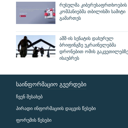
რუსულმა კიბერუსაფრთხოების
კომპანიებმა თბილისში სამიტი
გამართეს
აშშ-ის სენატის დახურულ
ბრიფინგზე უკრაინელებმა
დრონებით ომის გაკვეთილებზ
ისაუბრეს
ᲡᲐᲘᲜᲤᲝᲠᲛᲐᲪᲘᲝ ᲒᲕᲔᲠᲓᲔᲑᲘ
ЭХО КАВКАЗА
ჩვენ შესახებ
ᲒᲐᲛᲝᲘᲬᲔᲠᲔ
პირადი ინფორმაციის დაცვის წესები
ფორუმის წესები