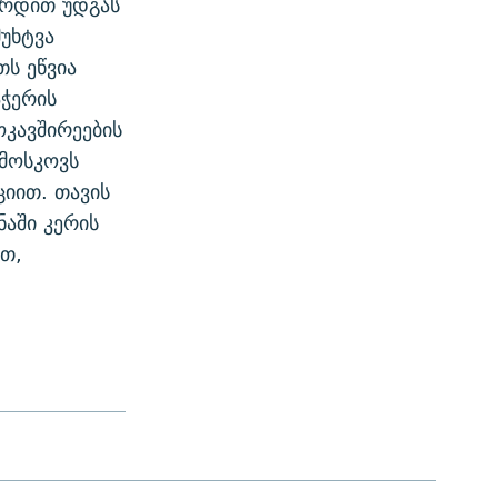
ვერდით უდგას
უხტვა
თს ეწვია
აჭერის
ოკავშირეების
 მოსკოვს
იით. თავის
ნაში კერის
თ,