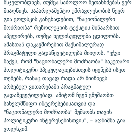
მსჯელობდნენ, თუმცა საბოლოო შეთანხმებას ვერ
ᲒᲐᲛᲝᲘᲬᲔᲠᲔ
ᲛᲝᲚᲐᲞᲐᲠᲐᲙᲔ ᲢᲔᲥᲡᲢᲔᲑᲘ
ᲩᲔᲛᲘ ᲡᲘᲙᲕᲓᲘᲚᲘᲡ ᲛᲘᲖᲔᲖᲘᲐ COVID-19
მიაღწიეს. საპარლამენტო უმრავლესობის წევრ
ᲨᲘᲜ - ᲣᲪᲮᲝᲔᲗᲨᲘ
11 ᲬᲔᲚᲘ - 11 ᲐᲛᲑᲐᲕᲘ
გია ვოლსკის განცხადებით, "ნაციონალური
მოძრაობა" რეზოლუციის ტექსტის შინაარსით
ᲚᲘᲢᲔᲠᲐᲢᲣᲠᲣᲚᲘ ᲬᲐᲮᲜᲐᲒᲔᲑᲘ
ᲡᲐᲞᲐᲠᲚᲐᲛᲔᲜᲢᲝ ᲐᲠᲩᲔᲕᲜᲔᲑᲘᲡ ᲘᲡᲢᲝᲠᲘᲐ
აპელირებს, თუმცა ხელისუფლება ცდილობს,
ᲐᲛᲔᲠᲘᲙᲣᲚᲘ ᲛᲝᲗᲮᲠᲝᲑᲐ
ᲑᲐᲕᲨᲕᲔᲑᲘ ᲞᲠᲝᲡᲢᲘᲢᲣᲪᲘᲐᲨᲘ - ᲐᲛᲝᲣᲗᲥᲛᲔᲚᲘ ᲐᲛᲑᲐᲕᲘ
ამასთან დაკავშირებით მაქსიმალურად
რთე/რთ-ის ყველა საიტი
ᲘᲛᲞᲔᲠᲘᲐ ᲓᲐ ᲠᲐᲓᲘᲝ
5 ᲐᲛᲑᲐᲕᲘ - 20 ᲘᲕᲜᲘᲡᲡ ᲓᲐᲨᲐᲕᲔᲑᲣᲚᲔᲑᲘ
პრაგმატული გადაწყვეტილება მიიღოს. "ეჭვი
ᲐᲒᲕᲘᲡᲢᲝᲡ ᲝᲛᲘ
მაქვს, რომ "ნაციონალური მოძრაობა" საკუთარი
პოლიტიკური სპეკულაციებისთვის იყენებს ისეთ
ПРИВЕТ ᲙᲣᲚᲢᲣᲠᲐ
თემებს, რასაც თავად რადა არ მიიჩნევს
არსებულ ვითარებაში პრაგმატულ
გადაწყვეტილებად. ამიტომ ჩვენ ვმუშაობთ
სახელმწიფო ინტერესებისათვის და
"ნაციონალური მოძრაობა" მუშაობს თავის
პოლიტიკური ინტერესებისთვის", – აღნიშნა გია
ვოლსკიმ.