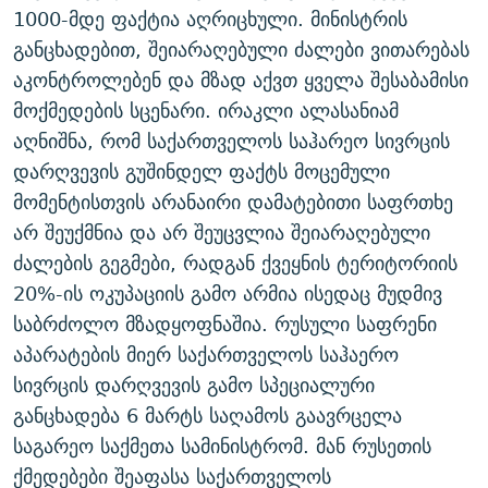
1000-მდე ფაქტია აღრიცხული. მინისტრის
ᲒᲐᲛᲝᲘᲬᲔᲠᲔ
ᲛᲝᲚᲐᲞᲐᲠᲐᲙᲔ ᲢᲔᲥᲡᲢᲔᲑᲘ
ᲩᲔᲛᲘ ᲡᲘᲙᲕᲓᲘᲚᲘᲡ ᲛᲘᲖᲔᲖᲘᲐ COVID-19
განცხადებით, შეიარაღებული ძალები ვითარებას
ᲨᲘᲜ - ᲣᲪᲮᲝᲔᲗᲨᲘ
11 ᲬᲔᲚᲘ - 11 ᲐᲛᲑᲐᲕᲘ
აკონტროლებენ და მზად აქვთ ყველა შესაბამისი
ᲚᲘᲢᲔᲠᲐᲢᲣᲠᲣᲚᲘ ᲬᲐᲮᲜᲐᲒᲔᲑᲘ
ᲡᲐᲞᲐᲠᲚᲐᲛᲔᲜᲢᲝ ᲐᲠᲩᲔᲕᲜᲔᲑᲘᲡ ᲘᲡᲢᲝᲠᲘᲐ
მოქმედების სცენარი. ირაკლი ალასანიამ
აღნიშნა, რომ საქართველოს საჰარეო სივრცის
ᲐᲛᲔᲠᲘᲙᲣᲚᲘ ᲛᲝᲗᲮᲠᲝᲑᲐ
ᲑᲐᲕᲨᲕᲔᲑᲘ ᲞᲠᲝᲡᲢᲘᲢᲣᲪᲘᲐᲨᲘ - ᲐᲛᲝᲣᲗᲥᲛᲔᲚᲘ ᲐᲛᲑᲐᲕᲘ
რთე/რთ-ის ყველა საიტი
დარღვევის გუშინდელ ფაქტს მოცემული
ᲘᲛᲞᲔᲠᲘᲐ ᲓᲐ ᲠᲐᲓᲘᲝ
5 ᲐᲛᲑᲐᲕᲘ - 20 ᲘᲕᲜᲘᲡᲡ ᲓᲐᲨᲐᲕᲔᲑᲣᲚᲔᲑᲘ
მომენტისთვის არანაირი დამატებითი საფრთხე
ᲐᲒᲕᲘᲡᲢᲝᲡ ᲝᲛᲘ
არ შეუქმნია და არ შეუცვლია შეიარაღებული
ПРИВЕТ ᲙᲣᲚᲢᲣᲠᲐ
ძალების გეგმები, რადგან ქვეყნის ტერიტორიის
20%-ის ოკუპაციის გამო არმია ისედაც მუდმივ
საბრძოლო მზადყოფნაშია. რუსული საფრენი
აპარატების მიერ საქართველოს საჰაერო
სივრცის დარღვევის გამო სპეციალური
განცხადება 6 მარტს საღამოს გაავრცელა
საგარეო საქმეთა სამინისტრომ. მან რუსეთის
ქმედებები შეაფასა საქართველოს