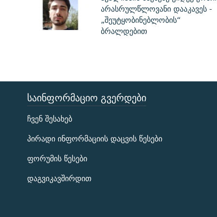
არასრულწლოვანი დააკავეს -
„შეუტყობინებლობის“
ბრალდებით
ᲡᲐᲘᲜᲤᲝᲠᲛᲐᲪᲘᲝ ᲒᲕᲔᲠᲓᲔᲑᲘ
ЭХО КАВКАЗА
ჩვენ შესახებ
ᲒᲐᲛᲝᲘᲬᲔᲠᲔ
პირადი ინფორმაციის დაცვის წესები
ფორუმის წესები
დაგვიკავშირდით
რთე/რთ-ის ყველა საიტი