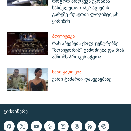
როგორ არღვევს უკრაინა
სახმელეთო ოპერაციების
გარეშე რუსეთის ლოგისტიკას
ყირიმში
ᲞᲝᲚᲘᲢᲘᲙᲐ
რას აჩვენებს ქოლ-ცენტრებზე
"მონიტორის" გამოძიება და რას
ამბობს პროკურატურა
ᲡᲐᲖᲝᲒᲐᲓᲝᲔᲑᲐ
უარი ტაძარში დასვენებაზე
ᲒᲐᲛᲝᲘᲬᲔᲠᲔ