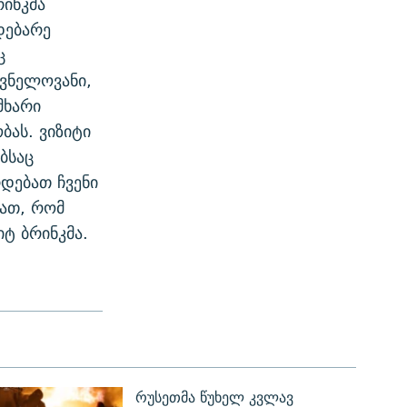
რინკმა
დებარე
ც
შვნელოვანი,
მხარი
ას. ვიზიტი
ბსაც
დებათ ჩვენი
ვათ, რომ
იტ ბრინკმა.
რუსეთმა წუხელ კვლავ