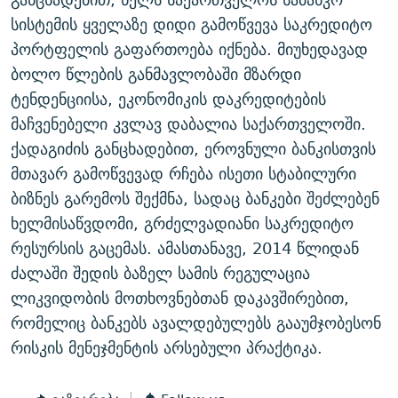
ᲒᲐᲛᲝᲘᲬᲔᲠᲔ
ᲛᲝᲚᲐᲞᲐᲠᲐᲙᲔ ᲢᲔᲥᲡᲢᲔᲑᲘ
ᲩᲔᲛᲘ ᲡᲘᲙᲕᲓᲘᲚᲘᲡ ᲛᲘᲖᲔᲖᲘᲐ COVID-19
სისტემის ყველაზე დიდი გამოწვევა საკრედიტო
პორტფელის გაფართოება იქნება. მიუხედავად
ᲨᲘᲜ - ᲣᲪᲮᲝᲔᲗᲨᲘ
11 ᲬᲔᲚᲘ - 11 ᲐᲛᲑᲐᲕᲘ
ბოლო წლების განმავლობაში მზარდი
ᲚᲘᲢᲔᲠᲐᲢᲣᲠᲣᲚᲘ ᲬᲐᲮᲜᲐᲒᲔᲑᲘ
ᲡᲐᲞᲐᲠᲚᲐᲛᲔᲜᲢᲝ ᲐᲠᲩᲔᲕᲜᲔᲑᲘᲡ ᲘᲡᲢᲝᲠᲘᲐ
ტენდენციისა, ეკონომიკის დაკრედიტების
ᲐᲛᲔᲠᲘᲙᲣᲚᲘ ᲛᲝᲗᲮᲠᲝᲑᲐ
ᲑᲐᲕᲨᲕᲔᲑᲘ ᲞᲠᲝᲡᲢᲘᲢᲣᲪᲘᲐᲨᲘ - ᲐᲛᲝᲣᲗᲥᲛᲔᲚᲘ ᲐᲛᲑᲐᲕᲘ
მაჩვენებელი კვლავ დაბალია საქართველოში.
რთე/რთ-ის ყველა საიტი
ᲘᲛᲞᲔᲠᲘᲐ ᲓᲐ ᲠᲐᲓᲘᲝ
5 ᲐᲛᲑᲐᲕᲘ - 20 ᲘᲕᲜᲘᲡᲡ ᲓᲐᲨᲐᲕᲔᲑᲣᲚᲔᲑᲘ
ქადაგიძის განცხადებით, ეროვნული ბანკისთვის
მთავარ გამოწვევად რჩება ისეთი სტაბილური
ᲐᲒᲕᲘᲡᲢᲝᲡ ᲝᲛᲘ
ბიზნეს გარემოს შექმნა, სადაც ბანკები შეძლებენ
ПРИВЕТ ᲙᲣᲚᲢᲣᲠᲐ
ხელმისაწვდომი, გრძელვადიანი საკრედიტო
რესურსის გაცემას. ამასთანავე, 2014 წლიდან
ძალაში შედის ბაზელ სამის რეგულაცია
ლიკვიდობის მოთხოვნებთან დაკავშირებით,
რომელიც ბანკებს ავალდებულებს გააუმჯობესონ
რისკის მენეჯმენტის არსებული პრაქტიკა.