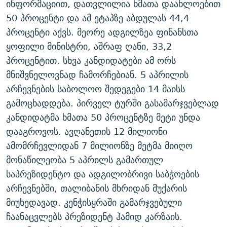
ინფორმაციით, დათვლილია ხმათა დაახლოებით
ᲒᲐᲛᲝᲘᲬᲔᲠᲔ
ᲛᲝᲚᲐᲞᲐᲠᲐᲙᲔ ᲢᲔᲥᲡᲢᲔᲑᲘ
ᲩᲔᲛᲘ ᲡᲘᲙᲕᲓᲘᲚᲘᲡ ᲛᲘᲖᲔᲖᲘᲐ COVID-19
50 პროცენტი და ამ ეტაპზე აბდულას 44,4
ᲨᲘᲜ - ᲣᲪᲮᲝᲔᲗᲨᲘ
11 ᲬᲔᲚᲘ - 11 ᲐᲛᲑᲐᲕᲘ
პროცენტი აქვს. მეორე ადგილზეა ფინანსთა
ყოფილი მინისტრი, აშრაფ ღანი, 33,2
ᲚᲘᲢᲔᲠᲐᲢᲣᲠᲣᲚᲘ ᲬᲐᲮᲜᲐᲒᲔᲑᲘ
ᲡᲐᲞᲐᲠᲚᲐᲛᲔᲜᲢᲝ ᲐᲠᲩᲔᲕᲜᲔᲑᲘᲡ ᲘᲡᲢᲝᲠᲘᲐ
პროცენტით. სხვა კანდიდატები ამ ორს
ᲐᲛᲔᲠᲘᲙᲣᲚᲘ ᲛᲝᲗᲮᲠᲝᲑᲐ
ᲑᲐᲕᲨᲕᲔᲑᲘ ᲞᲠᲝᲡᲢᲘᲢᲣᲪᲘᲐᲨᲘ - ᲐᲛᲝᲣᲗᲥᲛᲔᲚᲘ ᲐᲛᲑᲐᲕᲘ
მნიშვნელოვნად ჩამორჩებიან. 5 აპრილის
რთე/რთ-ის ყველა საიტი
ᲘᲛᲞᲔᲠᲘᲐ ᲓᲐ ᲠᲐᲓᲘᲝ
5 ᲐᲛᲑᲐᲕᲘ - 20 ᲘᲕᲜᲘᲡᲡ ᲓᲐᲨᲐᲕᲔᲑᲣᲚᲔᲑᲘ
არჩევნების საბოლოო შედეგები 14 მაისს
ᲐᲒᲕᲘᲡᲢᲝᲡ ᲝᲛᲘ
გამოცხადდება. პირველ ტურში გასამარჯვებლად
კანდიდატმა ხმათა 50 პროცენტზე მეტი უნდა
ПРИВЕТ ᲙᲣᲚᲢᲣᲠᲐ
დააგროვოს. ავღანეთის 12 მილიონი
ამომრჩევლიდან 7 მილიონზე მეტმა მიიღო
მონაწილეობა 5 აპრილს გამართულ
საპრეზიდენტო და ადგილობრივი საბჭოების
არჩევნებში, თალიბანის მხრიდან მუქარის
მიუხედავად. კენჭისყრაში გამარჯვებული
ჩაანაცვლებს პრეზიდენტ ჰამიდ კარზაის.