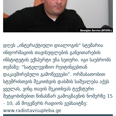
ᲒᲐᲛᲝᲘᲬᲔᲠᲔ
ᲛᲝᲚᲐᲞᲐᲠᲐᲙᲔ ᲢᲔᲥᲡᲢᲔᲑᲘ
ᲩᲔᲛᲘ ᲡᲘᲙᲕᲓᲘᲚᲘᲡ ᲛᲘᲖᲔᲖᲘᲐ COVID-19
ᲨᲘᲜ - ᲣᲪᲮᲝᲔᲗᲨᲘ
11 ᲬᲔᲚᲘ - 11 ᲐᲛᲑᲐᲕᲘ
ᲚᲘᲢᲔᲠᲐᲢᲣᲠᲣᲚᲘ ᲬᲐᲮᲜᲐᲒᲔᲑᲘ
ᲡᲐᲞᲐᲠᲚᲐᲛᲔᲜᲢᲝ ᲐᲠᲩᲔᲕᲜᲔᲑᲘᲡ ᲘᲡᲢᲝᲠᲘᲐ
ᲐᲛᲔᲠᲘᲙᲣᲚᲘ ᲛᲝᲗᲮᲠᲝᲑᲐ
ᲑᲐᲕᲨᲕᲔᲑᲘ ᲞᲠᲝᲡᲢᲘᲢᲣᲪᲘᲐᲨᲘ - ᲐᲛᲝᲣᲗᲥᲛᲔᲚᲘ ᲐᲛᲑᲐᲕᲘ
რთე/რთ-ის ყველა საიტი
ᲘᲛᲞᲔᲠᲘᲐ ᲓᲐ ᲠᲐᲓᲘᲝ
5 ᲐᲛᲑᲐᲕᲘ - 20 ᲘᲕᲜᲘᲡᲡ ᲓᲐᲨᲐᲕᲔᲑᲣᲚᲔᲑᲘ
დღეს „ინტერაქტიული დიალოგის“ სტუმარია
ᲐᲒᲕᲘᲡᲢᲝᲡ ᲝᲛᲘ
ინფორმაციის თავისუფლების განვითარების
ინსტიტუტის ექსპერტი უჩა სეთური. იგი საუბრობს
ПРИВЕТ ᲙᲣᲚᲢᲣᲠᲐ
თემაზე: “სატელევიზიო რეიტინგებთან
დაკავშირებული გამოწვევები”. ორშაბათობით
სტუმრისთვის შეკითხვის დასმის საშუალება აქვს
ყველას, ვინც თავის შეკითხვას ტექსტური
შეტყობინებით წინასწარ გამოგზავნის ნომერზე 15
- 10, ან მოგვწერს რადიოს ვებსაიტზე:
www.radiotavisupleba.ge