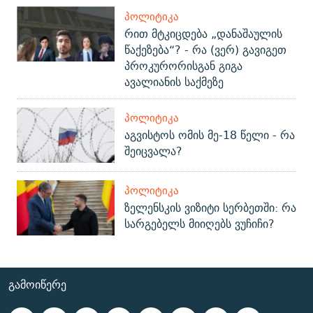
ᲞᲝᲚᲘᲢᲘᲙᲐ
რით მტკიცდება „დანაშაულის
წაქეზება“? - რა (ვერ) გავიგეთ
პროკურორისგან გიგა
ავალიანის საქმეზე
ᲞᲝᲚᲘᲢᲘᲙᲐ
აგვისტოს ომის მე-18 წელი - რა
შეიცვალა?
ᲞᲝᲚᲘᲢᲘᲙᲐ
ზელენსკის ვიზიტი სერბეთში: რა
სარგებელს მიიღებს ვუჩიჩი?
ᲒᲐᲛᲝᲘᲬᲔᲠᲔ