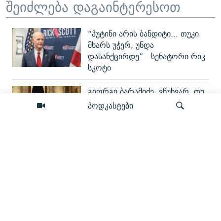
შეიძლება დაგაინტერესოთ
“პუტინი არის ბანდიტი... თუკი
მხარს უჭერ, უნდა
დასანქცირდე” - სენატორი რიკ
სკოტი
გიორგი ბარამიძე: ვწუხვარ, თუ
პროპაგანდის წყალობით ჩემი
პოდკასტები
ნათქვამი პატრიოტებმა
არასწორად გაიგეს
რით მტკიცდება „დანაშაულის
ძიება
წაქეზება“? - რა (ვერ) გავიგეთ
პროკურორისგან გიგა
ავალიანის საქმეზე
რას ამბობენ ომზე 2008-ში
დაბადებულები