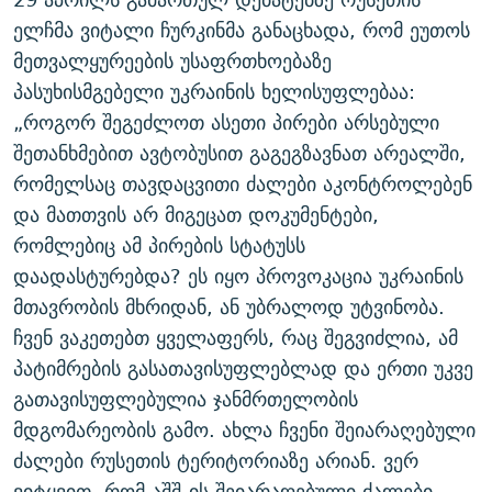
ᲒᲐᲛᲝᲘᲬᲔᲠᲔ
ᲛᲝᲚᲐᲞᲐᲠᲐᲙᲔ ᲢᲔᲥᲡᲢᲔᲑᲘ
ᲩᲔᲛᲘ ᲡᲘᲙᲕᲓᲘᲚᲘᲡ ᲛᲘᲖᲔᲖᲘᲐ COVID-19
ელჩმა ვიტალი ჩურკინმა განაცხადა, რომ ეუთოს
მეთვალყურეების უსაფრთხოებაზე
ᲨᲘᲜ - ᲣᲪᲮᲝᲔᲗᲨᲘ
11 ᲬᲔᲚᲘ - 11 ᲐᲛᲑᲐᲕᲘ
პასუხისმგებელი უკრაინის ხელისუფლებაა:
ᲚᲘᲢᲔᲠᲐᲢᲣᲠᲣᲚᲘ ᲬᲐᲮᲜᲐᲒᲔᲑᲘ
ᲡᲐᲞᲐᲠᲚᲐᲛᲔᲜᲢᲝ ᲐᲠᲩᲔᲕᲜᲔᲑᲘᲡ ᲘᲡᲢᲝᲠᲘᲐ
„როგორ შეგეძლოთ ასეთი პირები არსებული
ᲐᲛᲔᲠᲘᲙᲣᲚᲘ ᲛᲝᲗᲮᲠᲝᲑᲐ
ᲑᲐᲕᲨᲕᲔᲑᲘ ᲞᲠᲝᲡᲢᲘᲢᲣᲪᲘᲐᲨᲘ - ᲐᲛᲝᲣᲗᲥᲛᲔᲚᲘ ᲐᲛᲑᲐᲕᲘ
შეთანხმებით ავტობუსით გაგეგზავნათ არეალში,
რთე/რთ-ის ყველა საიტი
ᲘᲛᲞᲔᲠᲘᲐ ᲓᲐ ᲠᲐᲓᲘᲝ
5 ᲐᲛᲑᲐᲕᲘ - 20 ᲘᲕᲜᲘᲡᲡ ᲓᲐᲨᲐᲕᲔᲑᲣᲚᲔᲑᲘ
რომელსაც თავდაცვითი ძალები აკონტროლებენ
და მათთვის არ მიგეცათ დოკუმენტები,
ᲐᲒᲕᲘᲡᲢᲝᲡ ᲝᲛᲘ
რომლებიც ამ პირების სტატუსს
ПРИВЕТ ᲙᲣᲚᲢᲣᲠᲐ
დაადასტურებდა? ეს იყო პროვოკაცია უკრაინის
მთავრობის მხრიდან, ან უბრალოდ უტვინობა.
ჩვენ ვაკეთებთ ყველაფერს, რაც შეგვიძლია, ამ
პატიმრების გასათავისუფლებლად და ერთი უკვე
გათავისუფლებულია ჯანმრთელობის
მდგომარეობის გამო. ახლა ჩვენი შეიარაღებული
ძალები რუსეთის ტერიტორიაზე არიან. ვერ
ვიტყვით, რომ აშშ-ის შეიარაღებული ძალები