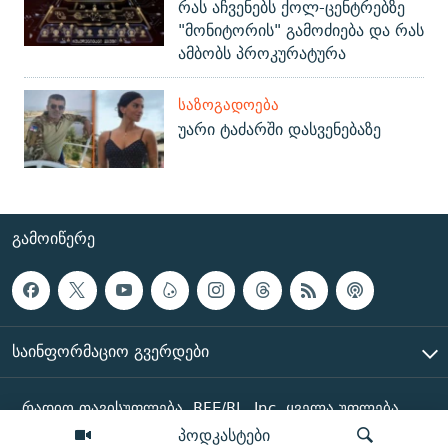
რას აჩვენებს ქოლ-ცენტრებზე
"მონიტორის" გამოძიება და რას
ამბობს პროკურატურა
ᲡᲐᲖᲝᲒᲐᲓᲝᲔᲑᲐ
უარი ტაძარში დასვენებაზე
ᲒᲐᲛᲝᲘᲬᲔᲠᲔ
ᲡᲐᲘᲜᲤᲝᲠᲛᲐᲪᲘᲝ ᲒᲕᲔᲠᲓᲔᲑᲘ
რადიო თავისუფლება, RFE/RL, Inc. ყველა უფლება
დაცულია
პოდკასტები