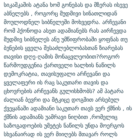
სიკაშკაშის ატანა ხომ გონებას და მზერას ისევე
ᲒᲐᲛᲝᲘᲬᲔᲠᲔ
ᲛᲝᲚᲐᲞᲐᲠᲐᲙᲔ ᲢᲔᲥᲡᲢᲔᲑᲘ
ᲩᲔᲛᲘ ᲡᲘᲙᲕᲓᲘᲚᲘᲡ ᲛᲘᲖᲔᲖᲘᲐ COVID-19
აბნელებს , როგორც მუდმივი სინათლიდან
ᲨᲘᲜ - ᲣᲪᲮᲝᲔᲗᲨᲘ
11 ᲬᲔᲚᲘ - 11 ᲐᲛᲑᲐᲕᲘ
მოულოდნელ სიბნელეში მოხვედრა. არჩევანი
ᲚᲘᲢᲔᲠᲐᲢᲣᲠᲣᲚᲘ ᲬᲐᲮᲜᲐᲒᲔᲑᲘ
ᲡᲐᲞᲐᲠᲚᲐᲛᲔᲜᲢᲝ ᲐᲠᲩᲔᲕᲜᲔᲑᲘᲡ ᲘᲡᲢᲝᲠᲘᲐ
რომ ჰქონოდა ასეთ ადამიანებს რას აირჩევდა
მუდმივ სიბნელეს ანუ უმწიფრობაში ყოფნას თუ
ᲐᲛᲔᲠᲘᲙᲣᲚᲘ ᲛᲝᲗᲮᲠᲝᲑᲐ
ᲑᲐᲕᲨᲕᲔᲑᲘ ᲞᲠᲝᲡᲢᲘᲢᲣᲪᲘᲐᲨᲘ - ᲐᲛᲝᲣᲗᲥᲛᲔᲚᲘ ᲐᲛᲑᲐᲕᲘ
რთე/რთ-ის ყველა საიტი
ბუნების ყველა შესაძლებლობასთან ზიარებას
ᲘᲛᲞᲔᲠᲘᲐ ᲓᲐ ᲠᲐᲓᲘᲝ
5 ᲐᲛᲑᲐᲕᲘ - 20 ᲘᲕᲜᲘᲡᲡ ᲓᲐᲨᲐᲕᲔᲑᲣᲚᲔᲑᲘ
თავისი დღე-ღამის მონაცვლეობით?როგორ
ᲐᲒᲕᲘᲡᲢᲝᲡ ᲝᲛᲘ
წარმოუდგენია ქართველი ხალხის ნაწილს
ПРИВЕТ ᲙᲣᲚᲢᲣᲠᲐ
დემოკრატია, თავისუფალი არჩევანი და
ყველაფერი ის რაც საკუთარი თავის და
ცხოვრების არჩევანს გულისხმობს? ამ პატარა
ძალიან ბევრი და მტკიცე დოგმით არსებულ
ქვეყანაში ადამიანი საკუთარ თავს ვერ ქმნის , ის
ქმნის ადამიანს უამრავი ნიღბით ,რომელიც
საზოგადოების უმეტეს ნაწილს უნდა მოერგოს
სხვანაირად ის ვერ მიიღებს მთავარ როლს