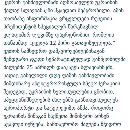
კვირის განმავლობაში აღმოსავლეთ უკრაინის
ᲒᲐᲛᲝᲘᲬᲔᲠᲔ
ᲛᲝᲚᲐᲞᲐᲠᲐᲙᲔ ᲢᲔᲥᲡᲢᲔᲑᲘ
ᲩᲔᲛᲘ ᲡᲘᲙᲕᲓᲘᲚᲘᲡ ᲛᲘᲖᲔᲖᲘᲐ COVID-19
ქალაქ სლავიანსკში ჰყავდათ შეპყრობილი. ამის
ᲨᲘᲜ - ᲣᲪᲮᲝᲔᲗᲨᲘ
11 ᲬᲔᲚᲘ - 11 ᲐᲛᲑᲐᲕᲘ
თაობაზე ინფორმაცია ვრცელდება რუსეთის
პრეზიდენტის სპეციალურ წარგზავნილ
ᲚᲘᲢᲔᲠᲐᲢᲣᲠᲣᲚᲘ ᲬᲐᲮᲜᲐᲒᲔᲑᲘ
ᲡᲐᲞᲐᲠᲚᲐᲛᲔᲜᲢᲝ ᲐᲠᲩᲔᲕᲜᲔᲑᲘᲡ ᲘᲡᲢᲝᲠᲘᲐ
ვლადიმირ ლუკინზე დაყრდნობით, რომლის
ᲐᲛᲔᲠᲘᲙᲣᲚᲘ ᲛᲝᲗᲮᲠᲝᲑᲐ
ᲑᲐᲕᲨᲕᲔᲑᲘ ᲞᲠᲝᲡᲢᲘᲢᲣᲪᲘᲐᲨᲘ - ᲐᲛᲝᲣᲗᲥᲛᲔᲚᲘ ᲐᲛᲑᲐᲕᲘ
თანახმად „ყველა 12 პირი გათავისუფლდა.“
რთე/რთ-ის ყველა საიტი
ᲘᲛᲞᲔᲠᲘᲐ ᲓᲐ ᲠᲐᲓᲘᲝ
5 ᲐᲛᲑᲐᲕᲘ - 20 ᲘᲕᲜᲘᲡᲡ ᲓᲐᲨᲐᲕᲔᲑᲣᲚᲔᲑᲘ
ეუთოს სამხედრო დამკვირვებლებისაგან
ᲐᲒᲕᲘᲡᲢᲝᲡ ᲝᲛᲘ
შემდგარი ჯგუფი სეპარატისტულად განწყობილმა
ძალებმა 25 აპრილს დააკავეს სლავიანსკში,
ПРИВЕТ ᲙᲣᲚᲢᲣᲠᲐ
სადაც განვლილი დღე-ღამის განმავლობაში
მიმდინარე ანტიტერორისტული სპეცოპერაციის
შედეგად, უკრაინის ხელისუფლების ცნობით,
სპეცდანიშნულების ძალებმა გაანთავისუფლეს
აეროპორტი და სატელევიზო ანძა. როგორც
უკრაინის შინაგან საქმეთა მინისტრი არსენ
ავაკოვი იუწყება, სამთავრობო ძალებს მჭიდრო