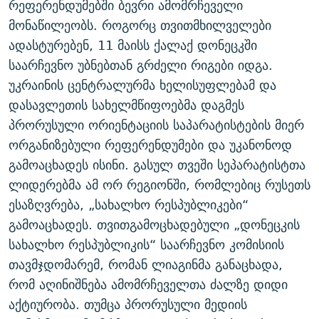
რეფერენდუმებში ბევრი ამომრჩეველი
ᲒᲐᲛᲝᲘᲬᲔᲠᲔ
ᲛᲝᲚᲐᲞᲐᲠᲐᲙᲔ ᲢᲔᲥᲡᲢᲔᲑᲘ
ᲩᲔᲛᲘ ᲡᲘᲙᲕᲓᲘᲚᲘᲡ ᲛᲘᲖᲔᲖᲘᲐ COVID-19
მონაწილეობს. როგორც თვითმხილველები
ᲨᲘᲜ - ᲣᲪᲮᲝᲔᲗᲨᲘ
11 ᲬᲔᲚᲘ - 11 ᲐᲛᲑᲐᲕᲘ
ადასტურებენ, 11 მაისს ქალაქ დონეცკში
საარჩევნო უბნებთან გრძელი რიგები იდგა.
ᲚᲘᲢᲔᲠᲐᲢᲣᲠᲣᲚᲘ ᲬᲐᲮᲜᲐᲒᲔᲑᲘ
ᲡᲐᲞᲐᲠᲚᲐᲛᲔᲜᲢᲝ ᲐᲠᲩᲔᲕᲜᲔᲑᲘᲡ ᲘᲡᲢᲝᲠᲘᲐ
უკრაინის ცენტრალურმა ხელისუფლებამ და
ᲐᲛᲔᲠᲘᲙᲣᲚᲘ ᲛᲝᲗᲮᲠᲝᲑᲐ
ᲑᲐᲕᲨᲕᲔᲑᲘ ᲞᲠᲝᲡᲢᲘᲢᲣᲪᲘᲐᲨᲘ - ᲐᲛᲝᲣᲗᲥᲛᲔᲚᲘ ᲐᲛᲑᲐᲕᲘ
დასავლეთის სახელმწიფოებმა დაგმეს
რთე/რთ-ის ყველა საიტი
ᲘᲛᲞᲔᲠᲘᲐ ᲓᲐ ᲠᲐᲓᲘᲝ
5 ᲐᲛᲑᲐᲕᲘ - 20 ᲘᲕᲜᲘᲡᲡ ᲓᲐᲨᲐᲕᲔᲑᲣᲚᲔᲑᲘ
პრორუსული ორიენტაციის საპარატისტების მიერ
ᲐᲒᲕᲘᲡᲢᲝᲡ ᲝᲛᲘ
ორგანიზებული რეფერენდუმები და უკანონოდ
გამოაცხადეს ისინი. გასულ თვეში სეპარატისტთა
ПРИВЕТ ᲙᲣᲚᲢᲣᲠᲐ
ლიდერებმა ამ ორ რეგიონში, რომლებიც რუსეთს
ესაზღვრება, „სახალხო რესპუბლიკები“
გამოაცხადეს. თვითგამოცხადებული „დონეცკის
სახალხო რესპუბლიკის“ საარჩევნო კომისიის
თავმჯდომარემ, რომან ლიაგინმა განაცხადა,
რომ აღინიშნება ამომრჩეველთა ძალზე დიდი
აქტიურობა. თუმცა პრორუსული მედიის