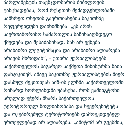
პარლამენტის თავმჯდომარის ბიბილოვის
ᲒᲐᲛᲝᲘᲬᲔᲠᲔ
ᲛᲝᲚᲐᲞᲐᲠᲐᲙᲔ ᲢᲔᲥᲡᲢᲔᲑᲘ
ᲩᲔᲛᲘ ᲡᲘᲙᲕᲓᲘᲚᲘᲡ ᲛᲘᲖᲔᲖᲘᲐ COVID-19
განცხადებას, რომ რუსეთის შემადგენლობაში
ᲨᲘᲜ - ᲣᲪᲮᲝᲔᲗᲨᲘ
11 ᲬᲔᲚᲘ - 11 ᲐᲛᲑᲐᲕᲘ
სამხრეთ ოსეთის გაერთიანების საკითხზე
რეფერენდუმი დაინიშნება. „ეს არის
ᲚᲘᲢᲔᲠᲐᲢᲣᲠᲣᲚᲘ ᲬᲐᲮᲜᲐᲒᲔᲑᲘ
ᲡᲐᲞᲐᲠᲚᲐᲛᲔᲜᲢᲝ ᲐᲠᲩᲔᲕᲜᲔᲑᲘᲡ ᲘᲡᲢᲝᲠᲘᲐ
საერთაშორისო სამართლის საწინააღმდეგო
ᲐᲛᲔᲠᲘᲙᲣᲚᲘ ᲛᲝᲗᲮᲠᲝᲑᲐ
ᲑᲐᲕᲨᲕᲔᲑᲘ ᲞᲠᲝᲡᲢᲘᲢᲣᲪᲘᲐᲨᲘ - ᲐᲛᲝᲣᲗᲥᲛᲔᲚᲘ ᲐᲛᲑᲐᲕᲘ
ქმედება და შესაბამისად, მას არ ექნება
რთე/რთ-ის ყველა საიტი
ᲘᲛᲞᲔᲠᲘᲐ ᲓᲐ ᲠᲐᲓᲘᲝ
5 ᲐᲛᲑᲐᲕᲘ - 20 ᲘᲕᲜᲘᲡᲡ ᲓᲐᲨᲐᲕᲔᲑᲣᲚᲔᲑᲘ
არანაირი ლეგიტიმაცია და არანაირი აღიარება
ᲐᲒᲕᲘᲡᲢᲝᲡ ᲝᲛᲘ
არავის მხრიდან“, - უთხრა ჟურნალისტებს
საქართველოს საგარეო საქმეთა მინისტრმა მაია
ПРИВЕТ ᲙᲣᲚᲢᲣᲠᲐ
ფანჯიკიძემ. ამავე საკითხზე ჟურნალისტების მიერ
დასმულ შეკითხვას აშშ-ის ელჩმა საქართველოში
რიჩარდ ნორლანდმა უპასუხა, რომ ვაშინგტონი
სრულად უჭერს მხარს საქართველოს
ტერიტორიულ მთლიანობასა და სუვერენიტეტს
და ოკუპირებულ ტერიტორიებს დამოუკიდებელ
ერთეულებად არ აღიარებს. „ამიტომ არ გვესმის,