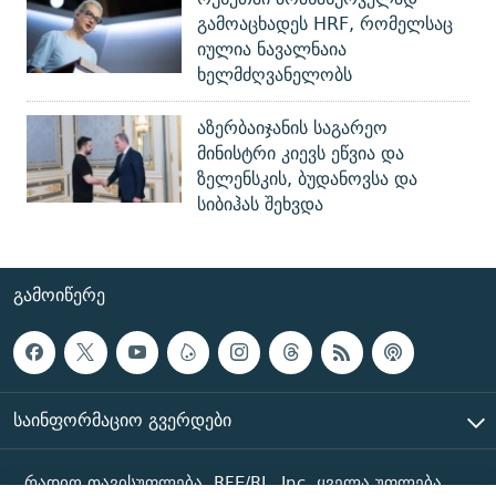
გამოაცხადეს HRF, რომელსაც
იულია ნავალნაია
ხელმძღვანელობს
აზერბაიჯანის საგარეო
მინისტრი კიევს ეწვია და
ზელენსკის, ბუდანოვსა და
სიბიჰას შეხვდა
ᲒᲐᲛᲝᲘᲬᲔᲠᲔ
ᲡᲐᲘᲜᲤᲝᲠᲛᲐᲪᲘᲝ ᲒᲕᲔᲠᲓᲔᲑᲘ
რადიო თავისუფლება, RFE/RL, Inc. ყველა უფლება