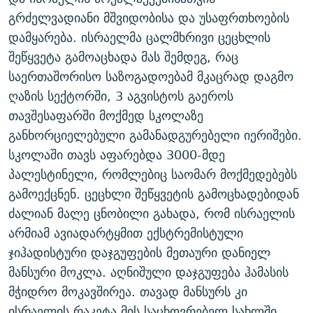
ᲒᲐᲛᲝᲘᲬᲔᲠᲔ
ᲛᲝᲚᲐᲞᲐᲠᲐᲙᲔ ᲢᲔᲥᲡᲢᲔᲑᲘ
ᲩᲔᲛᲘ ᲡᲘᲙᲕᲓᲘᲚᲘᲡ ᲛᲘᲖᲔᲖᲘᲐ COVID-19
გრძელვადიანი მშვიდობისა და უსაფრთხოების
დამყარება. ისრაელმა ცალმხრივი ცეცხლის
ᲨᲘᲜ - ᲣᲪᲮᲝᲔᲗᲨᲘ
11 ᲬᲔᲚᲘ - 11 ᲐᲛᲑᲐᲕᲘ
შეწყვეტა გამოაცხადა მას შემდეგ, რაც
ᲚᲘᲢᲔᲠᲐᲢᲣᲠᲣᲚᲘ ᲬᲐᲮᲜᲐᲒᲔᲑᲘ
ᲡᲐᲞᲐᲠᲚᲐᲛᲔᲜᲢᲝ ᲐᲠᲩᲔᲕᲜᲔᲑᲘᲡ ᲘᲡᲢᲝᲠᲘᲐ
საერთაშორისო საზოგადოებამ მკაცრად დაგმო
ᲐᲛᲔᲠᲘᲙᲣᲚᲘ ᲛᲝᲗᲮᲠᲝᲑᲐ
ᲑᲐᲕᲨᲕᲔᲑᲘ ᲞᲠᲝᲡᲢᲘᲢᲣᲪᲘᲐᲨᲘ - ᲐᲛᲝᲣᲗᲥᲛᲔᲚᲘ ᲐᲛᲑᲐᲕᲘ
ღაზის სექტორში, 3 აგვისტოს გაეროს
რთე/რთ-ის ყველა საიტი
თავშესაფარში მოქმედ სკოლაზე
ᲘᲛᲞᲔᲠᲘᲐ ᲓᲐ ᲠᲐᲓᲘᲝ
5 ᲐᲛᲑᲐᲕᲘ - 20 ᲘᲕᲜᲘᲡᲡ ᲓᲐᲨᲐᲕᲔᲑᲣᲚᲔᲑᲘ
განხორციელებული გამანადგურებელი იერიშები.
ᲐᲒᲕᲘᲡᲢᲝᲡ ᲝᲛᲘ
სკოლაში თავს აფარებდა 3000-მდე
ПРИВЕТ ᲙᲣᲚᲢᲣᲠᲐ
პალესტინელი, რომლებიც საომარ მოქმედებებს
გამოექცნენ. ცეცხლი შეწყვეტის გამოცხადებიდან
ძალიან მალე ცნობილი გახადა, რომ ისრაელის
არმიამ ავიადარტყმით ექსტრემისტული
ჯიჰადისტური დაჯგუფების მეთაური დანიელ
მანსური მოკლა. აღნიშული დაჯგუფება ჰამასის
მჭიდრო მოკავშირეა. თავად მანსურს კი
ისრაელის რაკეტა მის საცხოვრებელ სახლში