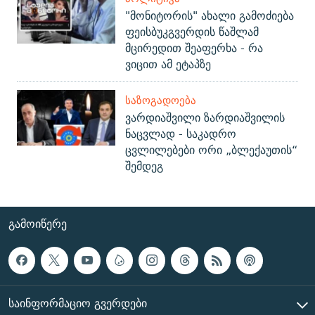
"მონიტორის" ახალი გამოძიება
ფეისბუკგვერდის წაშლამ
მცირედით შეაფერხა - რა
ვიცით ამ ეტაპზე
ᲡᲐᲖᲝᲒᲐᲓᲝᲔᲑᲐ
ვარდიაშვილი ზარდიაშვილის
ნაცვლად - საკადრო
ცვლილებები ორი „ბლექაუთის“
შემდეგ
ᲒᲐᲛᲝᲘᲬᲔᲠᲔ
ᲡᲐᲘᲜᲤᲝᲠᲛᲐᲪᲘᲝ ᲒᲕᲔᲠᲓᲔᲑᲘ