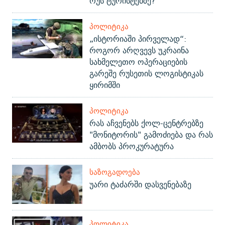
რუს ტურისტებზე?
ᲞᲝᲚᲘᲢᲘᲙᲐ
„ისტორიაში პირველად“:
როგორ არღვევს უკრაინა
სახმელეთო ოპერაციების
გარეშე რუსეთის ლოგისტიკას
ყირიმში
ᲞᲝᲚᲘᲢᲘᲙᲐ
რას აჩვენებს ქოლ-ცენტრებზე
"მონიტორის" გამოძიება და რას
ამბობს პროკურატურა
ᲡᲐᲖᲝᲒᲐᲓᲝᲔᲑᲐ
უარი ტაძარში დასვენებაზე
ᲞᲝᲚᲘᲢᲘᲙᲐ