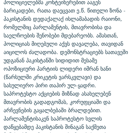
პოლიციელებმა კონტეინერებით ააგეს
ᲒᲐᲛᲝᲘᲬᲔᲠᲔ
ᲛᲝᲚᲐᲞᲐᲠᲐᲙᲔ ᲢᲔᲥᲡᲢᲔᲑᲘ
ᲩᲔᲛᲘ ᲡᲘᲙᲕᲓᲘᲚᲘᲡ ᲛᲘᲖᲔᲖᲘᲐ COVID-19
ბარიკადები, რათა დაეცვათ ე.წ. წითელი ზონა -
ᲨᲘᲜ - ᲣᲪᲮᲝᲔᲗᲨᲘ
11 ᲬᲔᲚᲘ - 11 ᲐᲛᲑᲐᲕᲘ
პაკისტანის დედაქალაქ ისლამაბადის რაიონი,
რომელშიც პარლამენტის, მთავრობისა და
ᲚᲘᲢᲔᲠᲐᲢᲣᲠᲣᲚᲘ ᲬᲐᲮᲜᲐᲒᲔᲑᲘ
ᲡᲐᲞᲐᲠᲚᲐᲛᲔᲜᲢᲝ ᲐᲠᲩᲔᲕᲜᲔᲑᲘᲡ ᲘᲡᲢᲝᲠᲘᲐ
საელჩოების შენობები მდებარეობს. ამასთან,
ᲐᲛᲔᲠᲘᲙᲣᲚᲘ ᲛᲝᲗᲮᲠᲝᲑᲐ
ᲑᲐᲕᲨᲕᲔᲑᲘ ᲞᲠᲝᲡᲢᲘᲢᲣᲪᲘᲐᲨᲘ - ᲐᲛᲝᲣᲗᲥᲛᲔᲚᲘ ᲐᲛᲑᲐᲕᲘ
პოლიციას მიღებული აქვს დავალება, თავიდან
რთე/რთ-ის ყველა საიტი
ᲘᲛᲞᲔᲠᲘᲐ ᲓᲐ ᲠᲐᲓᲘᲝ
5 ᲐᲛᲑᲐᲕᲘ - 20 ᲘᲕᲜᲘᲡᲡ ᲓᲐᲨᲐᲕᲔᲑᲣᲚᲔᲑᲘ
აიცილოს ძალადობა. დემონსტრაციებს სათავეში
ᲐᲒᲕᲘᲡᲢᲝᲡ ᲝᲛᲘ
უდგანან პაკისტანში სიდიდით მესამე
ოპოზიციური პარტიის ლიდერი იმრან ხანი
ПРИВЕТ ᲙᲣᲚᲢᲣᲠᲐ
(წარსულში კრიკეტის ვარსკვლავი) და
სასულიერო პირი თაჰირ ულ-ყადრი.
საპროტესტო აქციების მიზნად ასახელებენ
მთავრობის გადადგომას, კორუფციაში და
არჩევნების გაყალბებაში ბრალდებით.
პარლამენტისაკენ საპროტესტო სვლის
დაწყებამდე პაკისტანის შინაგან საქმეთა