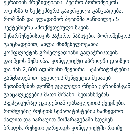
უკრაინის პრეზიდენტის, პეტრო პოროშენკოს
ᲒᲐᲛᲝᲘᲬᲔᲠᲔ
ᲛᲝᲚᲐᲞᲐᲠᲐᲙᲔ ᲢᲔᲥᲡᲢᲔᲑᲘ
ᲩᲔᲛᲘ ᲡᲘᲙᲕᲓᲘᲚᲘᲡ ᲛᲘᲖᲔᲖᲘᲐ COVID-19
ოფისმა 6 სექტემბერს გაავრცელა განცხადება,
ᲨᲘᲜ - ᲣᲪᲮᲝᲔᲗᲨᲘ
11 ᲬᲔᲚᲘ - 11 ᲐᲛᲑᲐᲕᲘ
რომ მან და ვლადიმირ პუტინმა განიხილეს 5
სექტემბერს ამოქმედებული ზავის
ᲚᲘᲢᲔᲠᲐᲢᲣᲠᲣᲚᲘ ᲬᲐᲮᲜᲐᲒᲔᲑᲘ
ᲡᲐᲞᲐᲠᲚᲐᲛᲔᲜᲢᲝ ᲐᲠᲩᲔᲕᲜᲔᲑᲘᲡ ᲘᲡᲢᲝᲠᲘᲐ
შენარჩუნებისთვის საჭირო ნაბიჯები. პოროშენკოს
ᲐᲛᲔᲠᲘᲙᲣᲚᲘ ᲛᲝᲗᲮᲠᲝᲑᲐ
ᲑᲐᲕᲨᲕᲔᲑᲘ ᲞᲠᲝᲡᲢᲘᲢᲣᲪᲘᲐᲨᲘ - ᲐᲛᲝᲣᲗᲥᲛᲔᲚᲘ ᲐᲛᲑᲐᲕᲘ
განცხადებით, ახლა მნიშვნელოვანია
რთე/რთ-ის ყველა საიტი
ᲘᲛᲞᲔᲠᲘᲐ ᲓᲐ ᲠᲐᲓᲘᲝ
5 ᲐᲛᲑᲐᲕᲘ - 20 ᲘᲕᲜᲘᲡᲡ ᲓᲐᲨᲐᲕᲔᲑᲣᲚᲔᲑᲘ
კონფლიქტის გრძელვადიანი გადაჭრისთვის
ᲐᲒᲕᲘᲡᲢᲝᲡ ᲝᲛᲘ
დაიწყოს მუშაობა. კონფლიქტი აპრილში დაიწყო
და მას 2,600 ადამიანი შეეწირა. სეპარატისტების
ПРИВЕТ ᲙᲣᲚᲢᲣᲠᲐ
განცხადებით, ცეცხლის შეწყვეტის შესახებ
შეთანხმების ფონზე უცვლელი რჩება უკრაინისგან
განცალკევების მათი მიზანი. შეთანხმებას
სკეპტიკურად ეკიდებიან დასავლეთის ქვეყნები,
რომლებიც რუსეთს სეპარატისტების სამხედრო
ძალით და იარაღით მომარაგებაში სდებენ
ბრალს. რუსეთი უარყოფს კონფლიქტში რაიმე