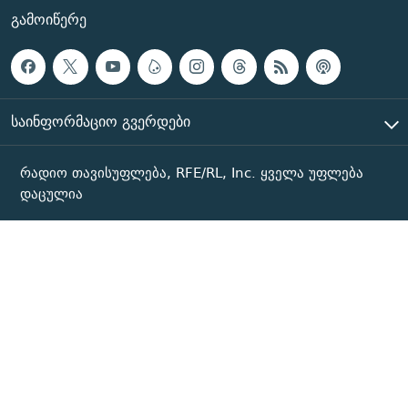
ᲒᲐᲛᲝᲘᲬᲔᲠᲔ
ᲡᲐᲘᲜᲤᲝᲠᲛᲐᲪᲘᲝ ᲒᲕᲔᲠᲓᲔᲑᲘ
რადიო თავისუფლება, RFE/RL, Inc. ყველა უფლება
დაცულია