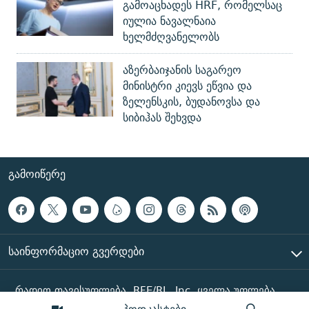
გამოაცხადეს HRF, რომელსაც
იულია ნავალნაია
ხელმძღვანელობს
აზერბაიჯანის საგარეო
მინისტრი კიევს ეწვია და
ზელენსკის, ბუდანოვსა და
სიბიჰას შეხვდა
ᲒᲐᲛᲝᲘᲬᲔᲠᲔ
ᲡᲐᲘᲜᲤᲝᲠᲛᲐᲪᲘᲝ ᲒᲕᲔᲠᲓᲔᲑᲘ
რადიო თავისუფლება, RFE/RL, Inc. ყველა უფლება
დაცულია
პოდკასტები