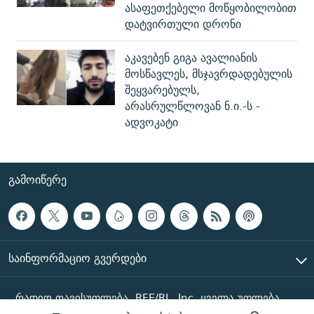
ასაფეთქებელი მოწყობილობით
დატვირთული დრონი
აკავებენ გიგა ავალიანის
მოსწავლეს, მსჯავრდადებულის
შეყვარებულს,
არასრულწლოვან ნ.ი.-ს -
ადვოკატი
ᲒᲐᲛᲝᲘᲬᲔᲠᲔ
ᲡᲐᲘᲜᲤᲝᲠᲛᲐᲪᲘᲝ ᲒᲕᲔᲠᲓᲔᲑᲘ
რადიო თავისუფლება, RFE/RL, Inc. ყველა უფლება
დაცულია