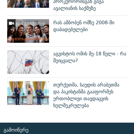
პროკურორისგან გიგა
ავალიანის საქმეზე
რას ამბობენ ომზე 2008-ში
დაბადებულები
აგვისტოს ომის მე-18 წელი - რა
შეიცვალა?
თურქეთმა, საუდის არაბეთმა
და პაკისტანმა გააფორმეს
ერთობლივი თავდაცვის
ხელშეკრულება
ᲒᲐᲛᲝᲘᲬᲔᲠᲔ