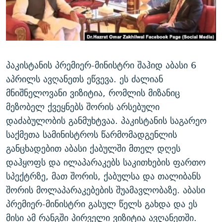
ᲒᲐᲛᲝᲘᲬᲔᲠᲔ
ᲛᲝᲚᲐᲞᲐᲠᲐᲙᲔ ᲢᲔᲥᲡᲢᲔᲑᲘ
ᲩᲔᲛᲘ ᲡᲘᲙᲕᲓᲘᲚᲘᲡ ᲛᲘᲖᲔᲖᲘᲐ COVID-19
ᲨᲘᲜ - ᲣᲪᲮᲝᲔᲗᲨᲘ
11 ᲬᲔᲚᲘ - 11 ᲐᲛᲑᲐᲕᲘ
ᲚᲘᲢᲔᲠᲐᲢᲣᲠᲣᲚᲘ ᲬᲐᲮᲜᲐᲒᲔᲑᲘ
ᲡᲐᲞᲐᲠᲚᲐᲛᲔᲜᲢᲝ ᲐᲠᲩᲔᲕᲜᲔᲑᲘᲡ ᲘᲡᲢᲝᲠᲘᲐ
ᲐᲛᲔᲠᲘᲙᲣᲚᲘ ᲛᲝᲗᲮᲠᲝᲑᲐ
ᲑᲐᲕᲨᲕᲔᲑᲘ ᲞᲠᲝᲡᲢᲘᲢᲣᲪᲘᲐᲨᲘ - ᲐᲛᲝᲣᲗᲥᲛᲔᲚᲘ ᲐᲛᲑᲐᲕᲘ
პაკისტანის პრემიერ-მინისტრი შაჰიდ აბასი 6
რთე/რთ-ის ყველა საიტი
აპრილს ავღანეთს ეწვევა. ეს ძალიან
ᲘᲛᲞᲔᲠᲘᲐ ᲓᲐ ᲠᲐᲓᲘᲝ
5 ᲐᲛᲑᲐᲕᲘ - 20 ᲘᲕᲜᲘᲡᲡ ᲓᲐᲨᲐᲕᲔᲑᲣᲚᲔᲑᲘ
მნიშნელოვანი ვიზიტია, რომლის მიზანიც
ᲐᲒᲕᲘᲡᲢᲝᲡ ᲝᲛᲘ
მეზობელ ქვეყნებს შორის არსებული
ПРИВЕТ ᲙᲣᲚᲢᲣᲠᲐ
დაძაბულობის განმუხტვაა. პაკისტანის საგარეო
საქმეთა სამინისტროს წარმომადგენლის
განცხადებით აბასი ქაბულში მთელ დღეს
დაჰყოფს და ილაპარაკებს საკითხების ფართო
სპექტრზე, მათ შორის, ქაბულსა და თალიბანს
შორის მოლაპარაკებების შუამავლობაზე. აბასი
პრემიერ-მინისტრი გასულ წელს გახდა და ეს
მისი ამ რანგში პირველი ვიზიტია ავღანეთში.