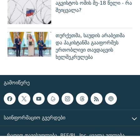
აგვისტოს ომის მე-18 წელი - რა
შეიცვალა?
თურქეთმა, საუდის არაბეთმა
და პაკისტანმა გააფორმეს
ერთობლივი თავდაცვის
ხელშეკრულება
ᲒᲐᲛᲝᲘᲬᲔᲠᲔ
ᲡᲐᲘᲜᲤᲝᲠᲛᲐᲪᲘᲝ ᲒᲕᲔᲠᲓᲔᲑᲘ
რადიო თავისუფლება, RFE/RL, Inc. ყველა უფლება