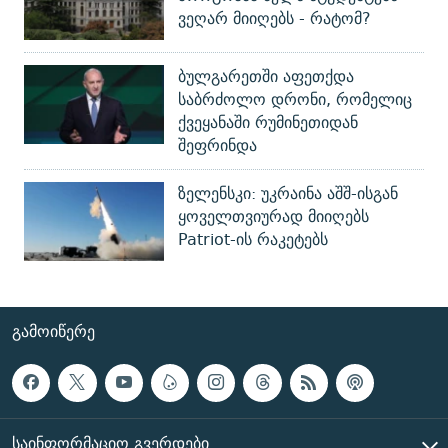
ვეღარ მიიღებს - რატომ?
ბულგარეთში აფეთქდა
საბრძოლო დრონი, რომელიც
ქვეყანაში რუმინეთიდან
შეფრინდა
ზელენსკი: უკრაინა აშშ-ისგან
ყოველთვიურად მიიღებს
Patriot-ის რაკეტებს
ᲒᲐᲛᲝᲘᲬᲔᲠᲔ
ᲡᲐᲘᲜᲤᲝᲠᲛᲐᲪᲘᲝ ᲒᲕᲔᲠᲓᲔᲑᲘ