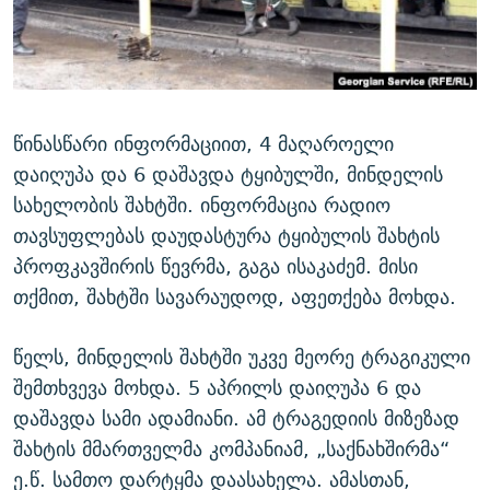
ᲒᲐᲛᲝᲘᲬᲔᲠᲔ
ᲛᲝᲚᲐᲞᲐᲠᲐᲙᲔ ᲢᲔᲥᲡᲢᲔᲑᲘ
ᲩᲔᲛᲘ ᲡᲘᲙᲕᲓᲘᲚᲘᲡ ᲛᲘᲖᲔᲖᲘᲐ COVID-19
ᲨᲘᲜ - ᲣᲪᲮᲝᲔᲗᲨᲘ
11 ᲬᲔᲚᲘ - 11 ᲐᲛᲑᲐᲕᲘ
ᲚᲘᲢᲔᲠᲐᲢᲣᲠᲣᲚᲘ ᲬᲐᲮᲜᲐᲒᲔᲑᲘ
ᲡᲐᲞᲐᲠᲚᲐᲛᲔᲜᲢᲝ ᲐᲠᲩᲔᲕᲜᲔᲑᲘᲡ ᲘᲡᲢᲝᲠᲘᲐ
ᲐᲛᲔᲠᲘᲙᲣᲚᲘ ᲛᲝᲗᲮᲠᲝᲑᲐ
ᲑᲐᲕᲨᲕᲔᲑᲘ ᲞᲠᲝᲡᲢᲘᲢᲣᲪᲘᲐᲨᲘ - ᲐᲛᲝᲣᲗᲥᲛᲔᲚᲘ ᲐᲛᲑᲐᲕᲘ
წინასწარი ინფორმაციით, 4 მაღაროელი
რთე/რთ-ის ყველა საიტი
დაიღუპა და 6 დაშავდა ტყიბულში, მინდელის
ᲘᲛᲞᲔᲠᲘᲐ ᲓᲐ ᲠᲐᲓᲘᲝ
5 ᲐᲛᲑᲐᲕᲘ - 20 ᲘᲕᲜᲘᲡᲡ ᲓᲐᲨᲐᲕᲔᲑᲣᲚᲔᲑᲘ
სახელობის შახტში. ინფორმაცია რადიო
ᲐᲒᲕᲘᲡᲢᲝᲡ ᲝᲛᲘ
თავსუფლებას დაუდასტურა ტყიბულის შახტის
ПРИВЕТ ᲙᲣᲚᲢᲣᲠᲐ
პროფკავშირის წევრმა, გაგა ისაკაძემ. მისი
თქმით, შახტში სავარაუდოდ, აფეთქება მოხდა.
წელს, მინდელის შახტში უკვე მეორე ტრაგიკული
შემთხვევა მოხდა. 5 აპრილს დაიღუპა 6 და
დაშავდა სამი ადამიანი. ამ ტრაგედიის მიზეზად
შახტის მმართველმა კომპანიამ, „საქნახშირმა“
ე.წ. სამთო დარტყმა დაასახელა. ამასთან,