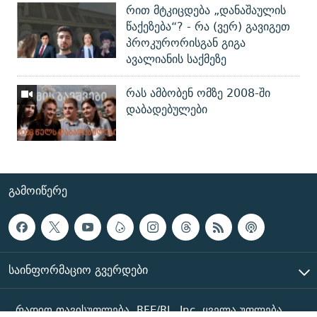
რით მტკიცდება „დანაშაულის
წაქეზება“? - რა (ვერ) გავიგეთ
პროკურორისგან გიგა
ავალიანის საქმეზე
რას ამბობენ ომზე 2008-ში
დაბადებულები
ᲒᲐᲛᲝᲘᲬᲔᲠᲔ
ᲡᲐᲘᲜᲤᲝᲠᲛᲐᲪᲘᲝ ᲒᲕᲔᲠᲓᲔᲑᲘ
რადიო თავისუფლება, RFE/RL, Inc. ყველა უფლება