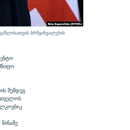
ღვაწლისათვის ბრწყინვალების
დენტო
მწიფო
ის შემდეგ
ართველოს
ოლკოვნიკ
 წინაშე