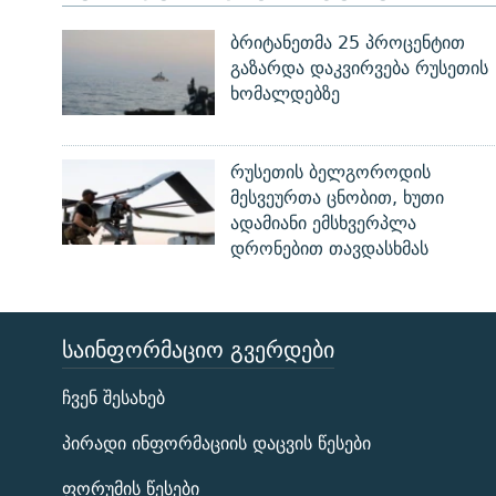
ბრიტანეთმა 25 პროცენტით
გაზარდა დაკვირვება რუსეთის
ხომალდებზე
რუსეთის ბელგოროდის
მესვეურთა ცნობით, ხუთი
ადამიანი ემსხვერპლა
დრონებით თავდასხმას
ᲡᲐᲘᲜᲤᲝᲠᲛᲐᲪᲘᲝ ᲒᲕᲔᲠᲓᲔᲑᲘ
ЭХО КАВКАЗА
ჩვენ შესახებ
ᲒᲐᲛᲝᲘᲬᲔᲠᲔ
პირადი ინფორმაციის დაცვის წესები
ფორუმის წესები