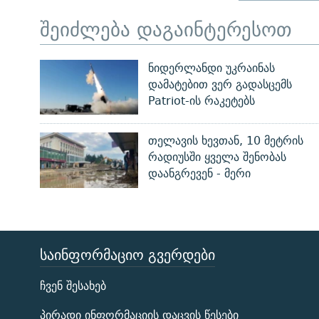
შეიძლება დაგაინტერესოთ
ნიდერლანდი უკრაინას
დამატებით ვერ გადასცემს
Patriot-ის რაკეტებს
თელავის ხევთან, 10 მეტრის
რადიუსში ყველა შენობას
დაანგრევენ - მერი
ᲡᲐᲘᲜᲤᲝᲠᲛᲐᲪᲘᲝ ᲒᲕᲔᲠᲓᲔᲑᲘ
ЭХО КАВКАЗА
ჩვენ შესახებ
ᲒᲐᲛᲝᲘᲬᲔᲠᲔ
პირადი ინფორმაციის დაცვის წესები