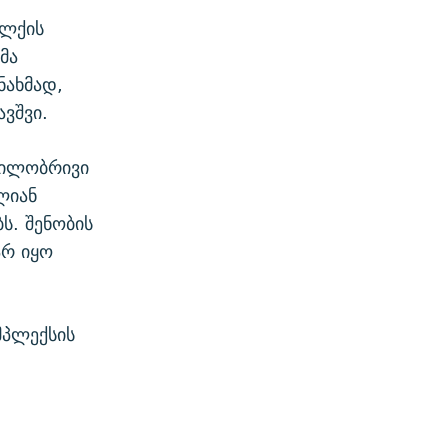
ოლქის
მა
ნახმად,
ვშვი.
გილობრივი
ლიან
ს. შენობის
არ იყო
მპლექსის