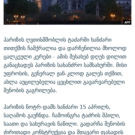
ᲒᲐᲛᲝᲘᲬᲔᲠᲔ
ᲛᲝᲚᲐᲞᲐᲠᲐᲙᲔ ᲢᲔᲥᲡᲢᲔᲑᲘ
ᲩᲔᲛᲘ ᲡᲘᲙᲕᲓᲘᲚᲘᲡ ᲛᲘᲖᲔᲖᲘᲐ COVID-19
ᲨᲘᲜ - ᲣᲪᲮᲝᲔᲗᲨᲘ
11 ᲬᲔᲚᲘ - 11 ᲐᲛᲑᲐᲕᲘ
ᲚᲘᲢᲔᲠᲐᲢᲣᲠᲣᲚᲘ ᲬᲐᲮᲜᲐᲒᲔᲑᲘ
ᲡᲐᲞᲐᲠᲚᲐᲛᲔᲜᲢᲝ ᲐᲠᲩᲔᲕᲜᲔᲑᲘᲡ ᲘᲡᲢᲝᲠᲘᲐ
ᲐᲛᲔᲠᲘᲙᲣᲚᲘ ᲛᲝᲗᲮᲠᲝᲑᲐ
ᲑᲐᲕᲨᲕᲔᲑᲘ ᲞᲠᲝᲡᲢᲘᲢᲣᲪᲘᲐᲨᲘ - ᲐᲛᲝᲣᲗᲥᲛᲔᲚᲘ ᲐᲛᲑᲐᲕᲘ
პარიზის ღვთისმშობლის ტაძარში ხანძარი
რთე/რთ-ის ყველა საიტი
თითქმის ჩამქრალია და დარჩენილია მხოლოდ
ᲘᲛᲞᲔᲠᲘᲐ ᲓᲐ ᲠᲐᲓᲘᲝ
5 ᲐᲛᲑᲐᲕᲘ - 20 ᲘᲕᲜᲘᲡᲡ ᲓᲐᲨᲐᲕᲔᲑᲣᲚᲔᲑᲘ
ცალკეული კერები - ამის შესახებ დღეს დილით
ᲐᲒᲕᲘᲡᲢᲝᲡ ᲝᲛᲘ
განაცხადეს პარიზის სახანძრო სამსახურში. მისი
ПРИВЕТ ᲙᲣᲚᲢᲣᲠᲐ
უფროსის, გენერალ ჟან-კლოდ გალეს თქმით,
ახლა აუცილებელია ცეცხლით გავარვარებული
შენობის გაგრილება.
პარიზის ნოტრ-დამს ხანძარი 15 აპრილს,
საღამოს გაუჩნდა. ჩამოინგრა ტაძრის შპილი,
საათი და სახურავის ნაწილი. გადარჩა შენობის
ძირითადი კონსტრუქცია და მთავარი ფასადის