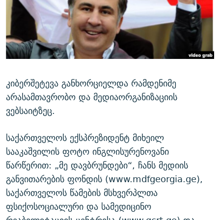
ᲒᲐᲛᲝᲘᲬᲔᲠᲔ
ᲛᲝᲚᲐᲞᲐᲠᲐᲙᲔ ᲢᲔᲥᲡᲢᲔᲑᲘ
ᲩᲔᲛᲘ ᲡᲘᲙᲕᲓᲘᲚᲘᲡ ᲛᲘᲖᲔᲖᲘᲐ COVID-19
ᲨᲘᲜ - ᲣᲪᲮᲝᲔᲗᲨᲘ
11 ᲬᲔᲚᲘ - 11 ᲐᲛᲑᲐᲕᲘ
ᲚᲘᲢᲔᲠᲐᲢᲣᲠᲣᲚᲘ ᲬᲐᲮᲜᲐᲒᲔᲑᲘ
ᲡᲐᲞᲐᲠᲚᲐᲛᲔᲜᲢᲝ ᲐᲠᲩᲔᲕᲜᲔᲑᲘᲡ ᲘᲡᲢᲝᲠᲘᲐ
ᲐᲛᲔᲠᲘᲙᲣᲚᲘ ᲛᲝᲗᲮᲠᲝᲑᲐ
ᲑᲐᲕᲨᲕᲔᲑᲘ ᲞᲠᲝᲡᲢᲘᲢᲣᲪᲘᲐᲨᲘ - ᲐᲛᲝᲣᲗᲥᲛᲔᲚᲘ ᲐᲛᲑᲐᲕᲘ
რთე/რთ-ის ყველა საიტი
ᲘᲛᲞᲔᲠᲘᲐ ᲓᲐ ᲠᲐᲓᲘᲝ
5 ᲐᲛᲑᲐᲕᲘ - 20 ᲘᲕᲜᲘᲡᲡ ᲓᲐᲨᲐᲕᲔᲑᲣᲚᲔᲑᲘ
კიბერშეტევა განხორციელდა რამდენიმე
არასამთავრობო და მედიაორგანიზაციის
ᲐᲒᲕᲘᲡᲢᲝᲡ ᲝᲛᲘ
ვებსაიტზეც.
ПРИВЕТ ᲙᲣᲚᲢᲣᲠᲐ
საქართველოს ექსპრეზიდენტ მიხეილ
სააკაშვილის ფოტო ინგლისურენოვანი
წარწერით: „მე დავბრუნდები“, ჩანს მედიის
განვითარების ფონდის (www.mdfgeorgia.ge),
საქართველოს წამების მსხვერპლთა
ფსიქოსოციალური და სამედიცინო