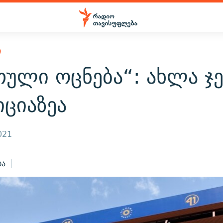
Ი
თული ოცნება“: ახლა ჯ
ციაზეა
021
ბა