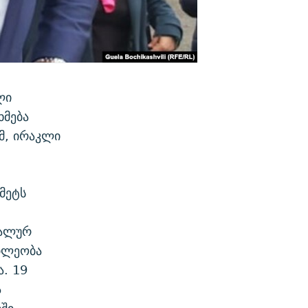
ლი
მება
მ, ირაკლი
მეტს
კალურ
ილეობა
ა. 19
ა