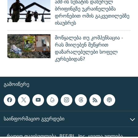
აშშ-ის სენატის დახურულ
ბრიფინგზე უკრაინელებმა
დრონებით ომის გაკვეთილებზე
ისაუბრეს
მოწყალება თუ კომპენსაცია -
რას მიიღებენ მეწყრით
დაზარალებულები სოფელ
კურსებიდან?
ᲒᲐᲛᲝᲘᲬᲔᲠᲔ
ᲡᲐᲘᲜᲤᲝᲠᲛᲐᲪᲘᲝ ᲒᲕᲔᲠᲓᲔᲑᲘ
რადიო თავისუფლება, RFE/RL, Inc. ყველა უფლება