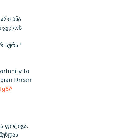
არი ანა
რთველოს
რ სურს."
ortunity to
orgian Dream
ATg8A
ა ფოტიგა,
მუნდას