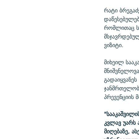
რატი ბრეგაძ
დაწესებულე
რომლითაც ს
მსჯავრდებუ
ვიზიტი.
მიხეილ სააკ
მნიშვნელოვა
გადაიყვანეს
ჯანმრთელობი
პრევენციის მ
"სააკაშვილ
კვლავ უარს 
მიღებაზე, ა