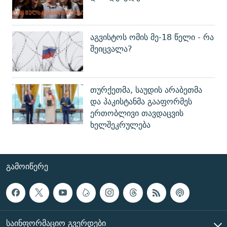
აგვისტოს ომის მე-18 წელი - რა
შეიცვალა?
თურქეთმა, საუდის არაბეთმა
და პაკისტანმა გააფორმეს
ერთობლივი თავდაცვის
ხელშეკრულება
ᲒᲐᲛᲝᲘᲬᲔᲠᲔ
ᲡᲐᲘᲜᲤᲝᲠᲛᲐᲪᲘᲝ ᲒᲕᲔᲠᲓᲔᲑᲘ