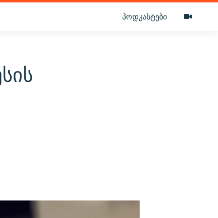
პოდკასტები
სის