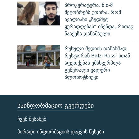
პროკურატურა: ნ.ი-მ
მეგობრებს უთხრა, რომ
ავალიანი „ზედმეტ
ყურადღებას“ იჩენდა, რითაც
წააქეზა დანაშაული
რუსული მედიის თანახმად,
რესტორან Balzi Rossi-სთან
აფეთქებას ემსხვერპლა
გენერალი ვალერი
პლოხოტნიუკი
ᲡᲐᲘᲜᲤᲝᲠᲛᲐᲪᲘᲝ ᲒᲕᲔᲠᲓᲔᲑᲘ
ЭХО КАВКАЗА
ჩვენ შესახებ
ᲒᲐᲛᲝᲘᲬᲔᲠᲔ
პირადი ინფორმაციის დაცვის წესები