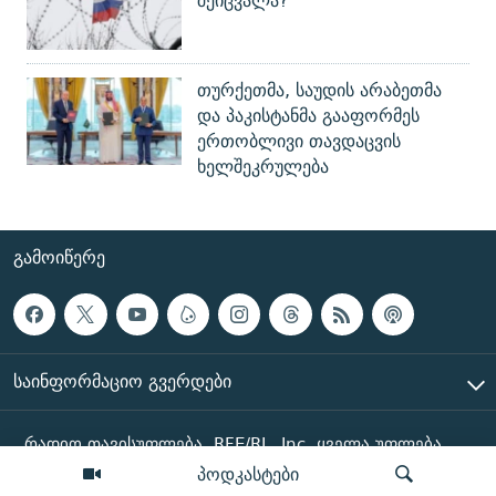
შეიცვალა?
თურქეთმა, საუდის არაბეთმა
და პაკისტანმა გააფორმეს
ერთობლივი თავდაცვის
ხელშეკრულება
ᲒᲐᲛᲝᲘᲬᲔᲠᲔ
ᲡᲐᲘᲜᲤᲝᲠᲛᲐᲪᲘᲝ ᲒᲕᲔᲠᲓᲔᲑᲘ
რადიო თავისუფლება, RFE/RL, Inc. ყველა უფლება
დაცულია
პოდკასტები