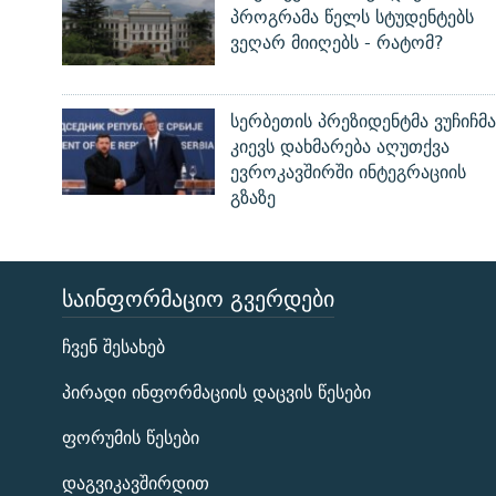
პროგრამა წელს სტუდენტებს
ვეღარ მიიღებს - რატომ?
სერბეთის პრეზიდენტმა ვუჩიჩმა
კიევს დახმარება აღუთქვა
ევროკავშირში ინტეგრაციის
გზაზე
ᲡᲐᲘᲜᲤᲝᲠᲛᲐᲪᲘᲝ ᲒᲕᲔᲠᲓᲔᲑᲘ
ЭХО КАВКАЗА
ჩვენ შესახებ
ᲒᲐᲛᲝᲘᲬᲔᲠᲔ
პირადი ინფორმაციის დაცვის წესები
ფორუმის წესები
დაგვიკავშირდით