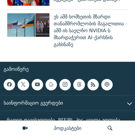
ეს აშშ-სომხეთის მზარდი
თანამშრომლობის მაგალითია -
აშშ-ის საელჩო NVIDIA-ს
მხარდაჭერით AI-ქარხნის
გახსნაზე
ᲒᲐᲛᲝᲘᲬᲔᲠᲔ
ᲡᲐᲘᲜᲤᲝᲠᲛᲐᲪᲘᲝ ᲒᲕᲔᲠᲓᲔᲑᲘ
რადიო თავისუფლება, RFE/RL, Inc. ყველა უფლება
დაცულია
პოდკასტები