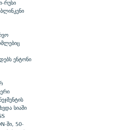
-რუსი
 ბლინკენი
რვო
ომლებიც
დებს ენტონი
არ
იერი
ნეჯმენტის
ხვდა სიაში
SS
-ში, 50-