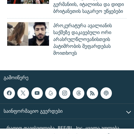
გერმანიის, იტალიისა და დიდი
ბრიტანეთის საგარეო უწყებები
პროკურატურა ავალიანის
საქმეზე დაკავებული ორი
არასრულწლოვანისთვის
პატიმრობის შეფარდებას
მოითხოვს
ᲒᲐᲛᲝᲘᲬᲔᲠᲔ
ᲡᲐᲘᲜᲤᲝᲠᲛᲐᲪᲘᲝ ᲒᲕᲔᲠᲓᲔᲑᲘ
რადიო თავისუფლება, RFE/RL, Inc. ყველა უფლება