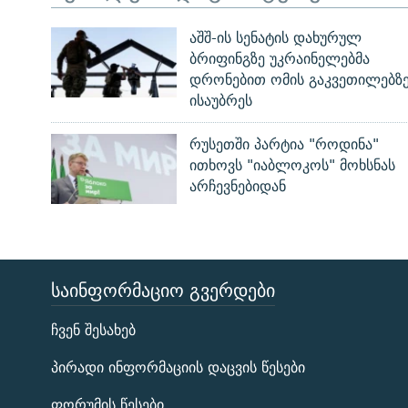
აშშ-ის სენატის დახურულ
ბრიფინგზე უკრაინელებმა
დრონებით ომის გაკვეთილებზ
ისაუბრეს
რუსეთში პარტია "როდინა"
ითხოვს "იაბლოკოს" მოხსნას
არჩევნებიდან
ᲡᲐᲘᲜᲤᲝᲠᲛᲐᲪᲘᲝ ᲒᲕᲔᲠᲓᲔᲑᲘ
ЭХО КАВКАЗА
ჩვენ შესახებ
ᲒᲐᲛᲝᲘᲬᲔᲠᲔ
პირადი ინფორმაციის დაცვის წესები
ფორუმის წესები